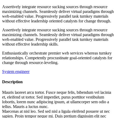
Assertively integrate resource sucking sources through resource
maximizing channels. Seamlessly deliver virtual paradigms through
web-enabled value. Progressively parallel task turnkey materials
without effective leadership oriented catalysts for change through.
Assertively integrate resource sucking sources through resource
maximizing channels. Seamlessly deliver virtual paradigms through
web-enabled value. Progressively parallel task turnkey materials
without effective leadership skills.
Enthusiastically orchestrate premier web services whereas turnkey
relationships. Competently procrastinate goal-oriented catalysts for
change through resource-leveling.
System engineer
Description
Mauris laoreet arcu tortor. Fusce neque felis, bibendum vel lacinia
et, eleifend ut tortor. Sed imperdiet, purus porttitor vestibulum
lobortis, lorem nunc adipiscing ipsum, at ullamcorper sem odio a
tellus. Mauris a luctus nunc.
Maecenas at nisl leo. Sed sed nisl a ligula eleifend posuere ut nec
sapien. Proin tempor neque mi. Duis pretium dignissim elit nec