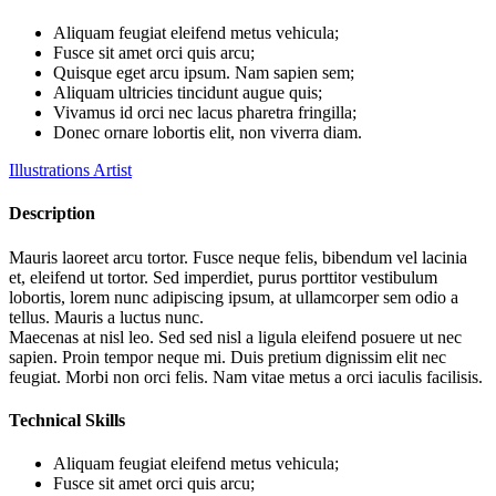
Aliquam feugiat eleifend metus vehicula;
Fusce sit amet orci quis arcu;
Quisque eget arcu ipsum. Nam sapien sem;
Aliquam ultricies tincidunt augue quis;
Vivamus id orci nec lacus pharetra fringilla;
Donec ornare lobortis elit, non viverra diam.
Illustrations Artist
Description
Mauris laoreet arcu tortor. Fusce neque felis, bibendum vel lacinia
et, eleifend ut tortor. Sed imperdiet, purus porttitor vestibulum
lobortis, lorem nunc adipiscing ipsum, at ullamcorper sem odio a
tellus. Mauris a luctus nunc.
Maecenas at nisl leo. Sed sed nisl a ligula eleifend posuere ut nec
sapien. Proin tempor neque mi. Duis pretium dignissim elit nec
feugiat. Morbi non orci felis. Nam vitae metus a orci iaculis facilisis.
Technical Skills
Aliquam feugiat eleifend metus vehicula;
Fusce sit amet orci quis arcu;