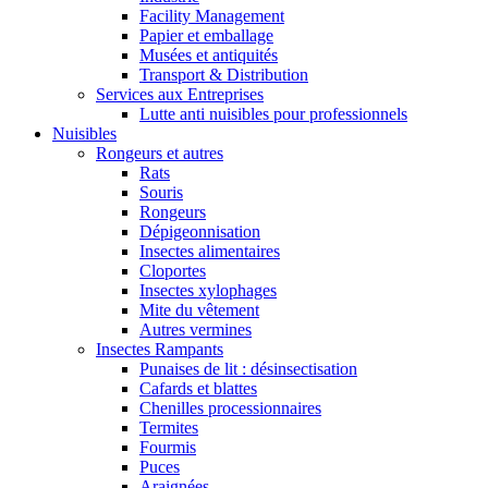
Facility Management
Papier et emballage
Musées et antiquités
Transport & Distribution
Services aux Entreprises
Lutte anti nuisibles pour professionnels
Nuisibles
Rongeurs et autres
Rats
Souris
Rongeurs
Dépigeonnisation
Insectes alimentaires
Cloportes
Insectes xylophages
Mite du vêtement
Autres vermines
Insectes Rampants
Punaises de lit : désinsectisation
Cafards et blattes
Chenilles processionnaires
Termites
Fourmis
Puces
Araignées