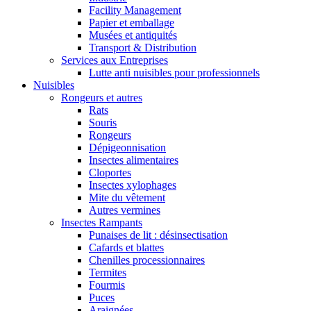
Facility Management
Papier et emballage
Musées et antiquités
Transport & Distribution
Services aux Entreprises
Lutte anti nuisibles pour professionnels
Nuisibles
Rongeurs et autres
Rats
Souris
Rongeurs
Dépigeonnisation
Insectes alimentaires
Cloportes
Insectes xylophages
Mite du vêtement
Autres vermines
Insectes Rampants
Punaises de lit : désinsectisation
Cafards et blattes
Chenilles processionnaires
Termites
Fourmis
Puces
Araignées