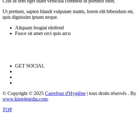
Cras ut sem eget diam vehicula commod ut porttitor nibh.
Ut pretium, sapien blandi vulputate mattis, lorem elit bibendum mi,
quis dignissim ipsum neque.
Aliquam feugiat eleifend
Fusce sit amet orci quis arcu
GET SOCIAL
© Copyright © 2025
Carrefour d'Hygiène
| tous droits réservés . By
www.king4media.com
.
TOP