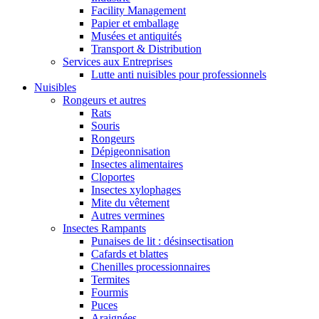
Facility Management
Papier et emballage
Musées et antiquités
Transport & Distribution
Services aux Entreprises
Lutte anti nuisibles pour professionnels
Nuisibles
Rongeurs et autres
Rats
Souris
Rongeurs
Dépigeonnisation
Insectes alimentaires
Cloportes
Insectes xylophages
Mite du vêtement
Autres vermines
Insectes Rampants
Punaises de lit : désinsectisation
Cafards et blattes
Chenilles processionnaires
Termites
Fourmis
Puces
Araignées