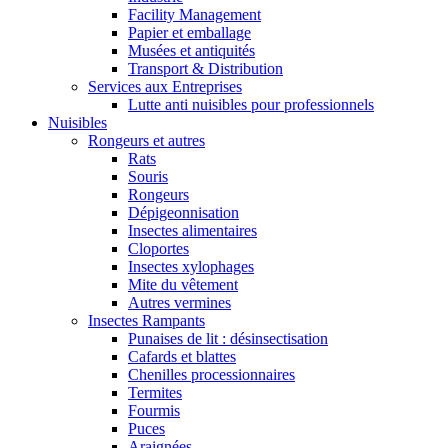
Facility Management
Papier et emballage
Musées et antiquités
Transport & Distribution
Services aux Entreprises
Lutte anti nuisibles pour professionnels
Nuisibles
Rongeurs et autres
Rats
Souris
Rongeurs
Dépigeonnisation
Insectes alimentaires
Cloportes
Insectes xylophages
Mite du vêtement
Autres vermines
Insectes Rampants
Punaises de lit : désinsectisation
Cafards et blattes
Chenilles processionnaires
Termites
Fourmis
Puces
Araignées