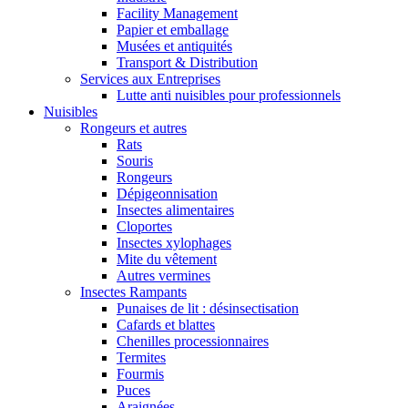
Facility Management
Papier et emballage
Musées et antiquités
Transport & Distribution
Services aux Entreprises
Lutte anti nuisibles pour professionnels
Nuisibles
Rongeurs et autres
Rats
Souris
Rongeurs
Dépigeonnisation
Insectes alimentaires
Cloportes
Insectes xylophages
Mite du vêtement
Autres vermines
Insectes Rampants
Punaises de lit : désinsectisation
Cafards et blattes
Chenilles processionnaires
Termites
Fourmis
Puces
Araignées