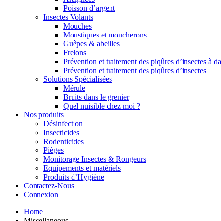
Poisson d’argent
Insectes Volants
Mouches
Moustiques et moucherons
Guêpes & abeilles
Frelons
Prévention et traitement des piqûres d’insectes à d
Prévention et traitement des piqûres d’insectes
Solutions Spécialisées
Mérule
Bruits dans le grenier
Quel nuisible chez moi ?
Nos produits
Désinfection
Insecticides
Rodenticides
Pièges
Monitorage Insectes & Rongeurs
Equipements et matériels
Produits d’Hygiène
Contactez-Nous
Connexion
Home
Miscellaneous