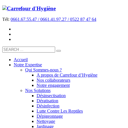
Tél:
0661.67.55.47 / 0661.41.97.27 / 0522 87 47 64
Accueil
Notre Expertise
Qui Sommes-nous ?
A propos de Carrefour d’Hygiène
Nos collaborateurs
Notre engagement
Nos Solutions
Désinsectisation
Dératisation
Désinfection
Lutte Contre Les Reptiles
Dépigeonnage
Nettoyage
Jardinage