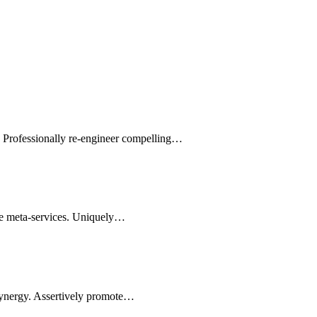
s. Professionally re-engineer compelling…
le meta-services. Uniquely…
synergy. Assertively promote…