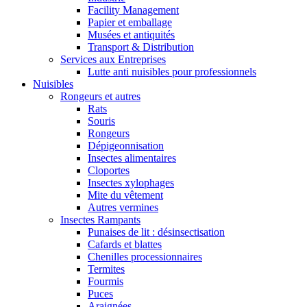
Facility Management
Papier et emballage
Musées et antiquités
Transport & Distribution
Services aux Entreprises
Lutte anti nuisibles pour professionnels
Nuisibles
Rongeurs et autres
Rats
Souris
Rongeurs
Dépigeonnisation
Insectes alimentaires
Cloportes
Insectes xylophages
Mite du vêtement
Autres vermines
Insectes Rampants
Punaises de lit : désinsectisation
Cafards et blattes
Chenilles processionnaires
Termites
Fourmis
Puces
Araignées