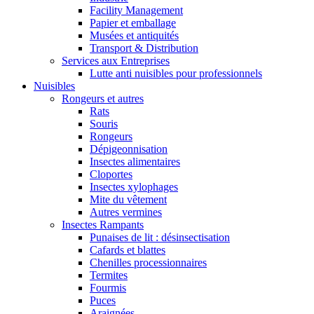
Facility Management
Papier et emballage
Musées et antiquités
Transport & Distribution
Services aux Entreprises
Lutte anti nuisibles pour professionnels
Nuisibles
Rongeurs et autres
Rats
Souris
Rongeurs
Dépigeonnisation
Insectes alimentaires
Cloportes
Insectes xylophages
Mite du vêtement
Autres vermines
Insectes Rampants
Punaises de lit : désinsectisation
Cafards et blattes
Chenilles processionnaires
Termites
Fourmis
Puces
Araignées