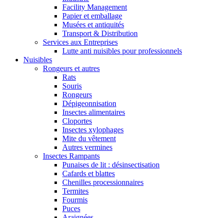
Facility Management
Papier et emballage
Musées et antiquités
Transport & Distribution
Services aux Entreprises
Lutte anti nuisibles pour professionnels
Nuisibles
Rongeurs et autres
Rats
Souris
Rongeurs
Dépigeonnisation
Insectes alimentaires
Cloportes
Insectes xylophages
Mite du vêtement
Autres vermines
Insectes Rampants
Punaises de lit : désinsectisation
Cafards et blattes
Chenilles processionnaires
Termites
Fourmis
Puces
Araignées