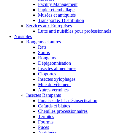
Facility Management
Papier et emballage
Musées et antiquités
Transport & Distribution
Services aux Entreprises
Lutte anti nuisibles pour professionnels
Nuisibles
Rongeurs et autres
Rats
Souris
Rongeurs
Dépigeonnisation
Insectes alimentaires
Cloportes
Insectes xylophages
Mite du vêtement
Autres vermines
Insectes Rampants
Punaises de lit : désinsectisation
Cafards et blattes
Chenilles processionnaires
Termites
Fourmis
Puces
Araignées