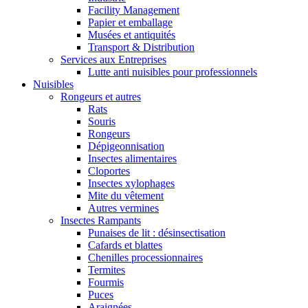
Facility Management
Papier et emballage
Musées et antiquités
Transport & Distribution
Services aux Entreprises
Lutte anti nuisibles pour professionnels
Nuisibles
Rongeurs et autres
Rats
Souris
Rongeurs
Dépigeonnisation
Insectes alimentaires
Cloportes
Insectes xylophages
Mite du vêtement
Autres vermines
Insectes Rampants
Punaises de lit : désinsectisation
Cafards et blattes
Chenilles processionnaires
Termites
Fourmis
Puces
Araignées