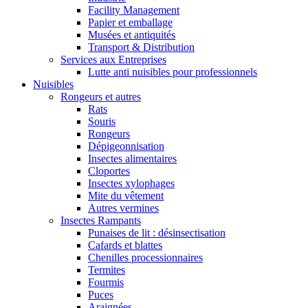
Facility Management
Papier et emballage
Musées et antiquités
Transport & Distribution
Services aux Entreprises
Lutte anti nuisibles pour professionnels
Nuisibles
Rongeurs et autres
Rats
Souris
Rongeurs
Dépigeonnisation
Insectes alimentaires
Cloportes
Insectes xylophages
Mite du vêtement
Autres vermines
Insectes Rampants
Punaises de lit : désinsectisation
Cafards et blattes
Chenilles processionnaires
Termites
Fourmis
Puces
Araignées