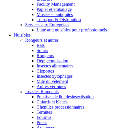
Facility Management
Papier et emballage
Musées et antiquités
Transport & Distribution
Services aux Entreprises
Lutte anti nuisibles pour professionnels
Nuisibles
Rongeurs et autres
Rats
Souris
Rongeurs
Dépigeonnisation
Insectes alimentaires
Cloportes
Insectes xylophages
Mite du vêtement
Autres vermines
Insectes Rampants
Punaises de lit : désinsectisation
Cafards et blattes
Chenilles processionnaires
Termites
Fourmis
Puces
Araignées