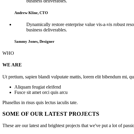
business deliverables.
Andrew Kline, CTO
Dynamically restore enterprise value vis-a-vis robust res
business deliverables.
Sammy Jones, Designer
WHO
WE ARE
Ut pretium, sapien blandi vulputate mattis, lorem elit bibendum mi, q
Aliquam feugiat eleifend
Fusce sit amet orci quis arcu
Phasellus in risus quis lectus iaculis tate.
SOME OF OUR LATEST PROJECTS
These are our latest and brightest projects that we've put a lot of passi