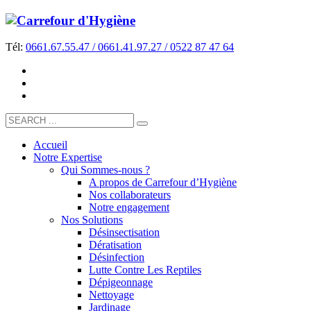
Tél:
0661.67.55.47 / 0661.41.97.27 / 0522 87 47 64
Accueil
Notre Expertise
Qui Sommes-nous ?
A propos de Carrefour d’Hygiène
Nos collaborateurs
Notre engagement
Nos Solutions
Désinsectisation
Dératisation
Désinfection
Lutte Contre Les Reptiles
Dépigeonnage
Nettoyage
Jardinage