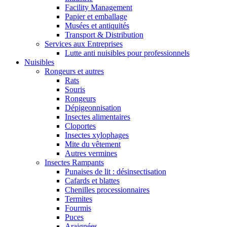
Facility Management
Papier et emballage
Musées et antiquités
Transport & Distribution
Services aux Entreprises
Lutte anti nuisibles pour professionnels
Nuisibles
Rongeurs et autres
Rats
Souris
Rongeurs
Dépigeonnisation
Insectes alimentaires
Cloportes
Insectes xylophages
Mite du vêtement
Autres vermines
Insectes Rampants
Punaises de lit : désinsectisation
Cafards et blattes
Chenilles processionnaires
Termites
Fourmis
Puces
Araignées