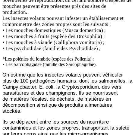
potentielles de reproduction, un certain nombre d'espèces de
mouches peuvent être présentes près des sites de
production.
Les insectes volants pouvant infester un établissement et
compromettre des zones propres sont les suivants :
• Les mouches domestiques (Musca domestica) ;
• Les mouches à fruits (espèce des Drosophila) ;
• Les mouches à viande (Calliphora vomitoria) ;
• Les psychodidae (famille des Psychodidae) ;
*Les polénies du lombric (espèce des Pollenia) ;
• Les Sarcophagidae (famille des Sarcophagidae).
On estime que les insectes volants peuvent véhiculer
plus de 100 pathogènes humains, dont les salmonelles,
la
Campylobacter, E. coli, la Cryptosporidium, des vers
parasitaires et des champignons. Ils se nourrissent
de
matières fécales, de déchets, de matières en
décomposition ainsi que de produits alimentaires
stockés.
Ils se
déplacent entre les sources de nourriture
contaminées et les zones propres, transportant la saleté
sur leurs corps
ainsi que les micro-organismes