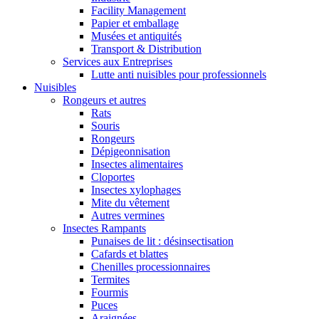
Facility Management
Papier et emballage
Musées et antiquités
Transport & Distribution
Services aux Entreprises
Lutte anti nuisibles pour professionnels
Nuisibles
Rongeurs et autres
Rats
Souris
Rongeurs
Dépigeonnisation
Insectes alimentaires
Cloportes
Insectes xylophages
Mite du vêtement
Autres vermines
Insectes Rampants
Punaises de lit : désinsectisation
Cafards et blattes
Chenilles processionnaires
Termites
Fourmis
Puces
Araignées