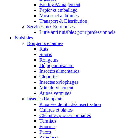
Facility Management
Papier et emballage
Musées et antiquités
Transport & Distribution
Services aux Entreprises
Lutte anti nuisibles pour professionnels
Nuisibles
Rongeurs et autres
Rats
Souris
Rongeurs
Dépigeonnisation
Insectes alimentaires
Cloportes
Insectes xylophages
Mite du vêtement
Autres vermines
Insectes Rampants
Punaises de lit : désinsectisation
Cafards et blattes
Chenilles processionnaires
Termites
Fourmis
Puces
Araignées